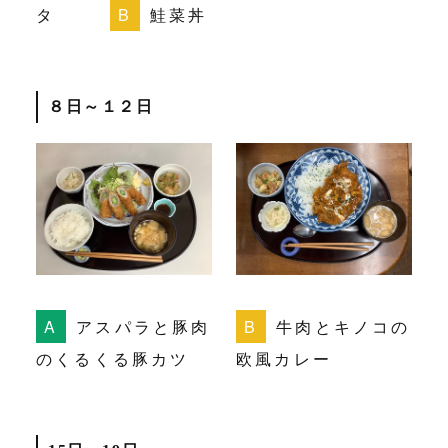
タ
鮭菜丼
８日～１２日
アスパラと豚肉
牛肉とキノコの
のくるくる豚カツ
欧風カレー