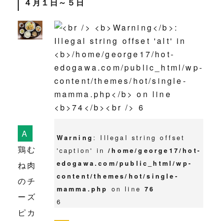
４月１日～５日
: Illegal string offset
Warning
鶏む
'caption' in
/home/george17/hot-
edogawa.com/public_html/wp-
ね肉
content/themes/hot/single-
のチ
on line
mamma.php
76
ーズ
6
ピカ