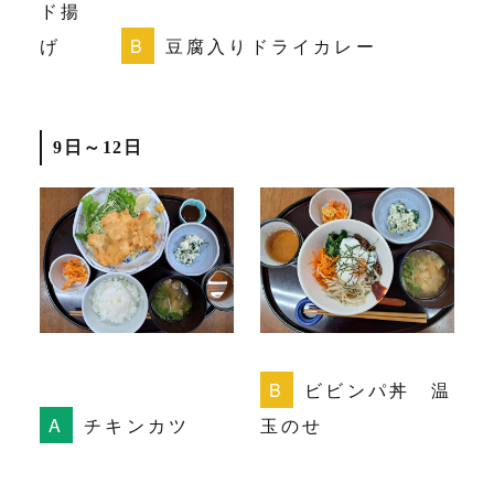
ド揚
げ
豆腐入りドライカレー
9日～12日
ビビンパ丼 温
チキンカツ
玉のせ