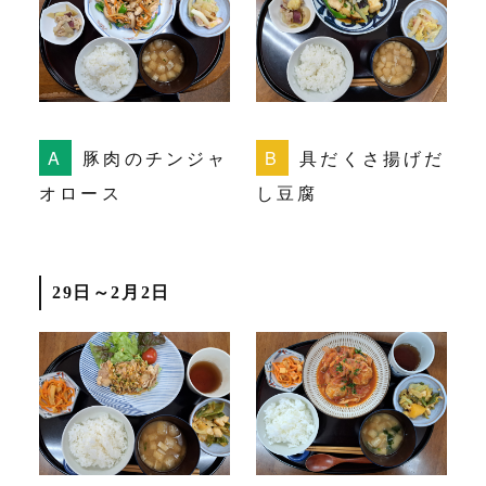
豚肉のチンジャ
具だくさ揚げだ
オロース
し豆腐
29日～2月2日