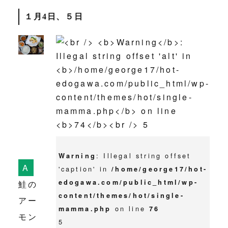
１月4日、５日
: Illegal string offset
Warning
'caption' in
/home/george17/hot-
edogawa.com/public_html/wp-
鮭の
content/themes/hot/single-
アー
on line
mamma.php
76
モン
5