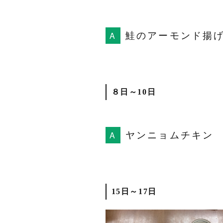
鮭のアーモンド揚
８日～10日
ヤンニョムチキン
15日～17日